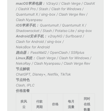
macOS苹果电脑：
V2rayU
/
Clash Verge
/
ClashX
/
ClashX Pro
/
Stash
/
Clash for Windows
/
Quantumult X
/
sing-box
/
Clash Verge Rev
/
Clash Nyanpasu
iOS苹果手机：
Quantumult
/
Quantumult X
/
Shadowrocket
/
Stash
/
Potatso Lite
/
sing-box
Android安卓手机：
v2rayNG
/
Surfboard
/
Clash for Android
/
sing-box
/
NekoBox for Android
路由器：
PassWall2
/
OpenClash
/
SSRplus
Linux系统：
Clash Verge
/
Clash for Windows
/
NekoRay
/
Clash Nyanpasu
/
Clash Verge Rev
节点解锁
ChatGPT
,
Disney+
,
Netflix
,
TikTok
节点特色
Clash
,
IPLC
价格套餐
同时
疾风
付款
每月
价格
在线
云
周期
流量
数量