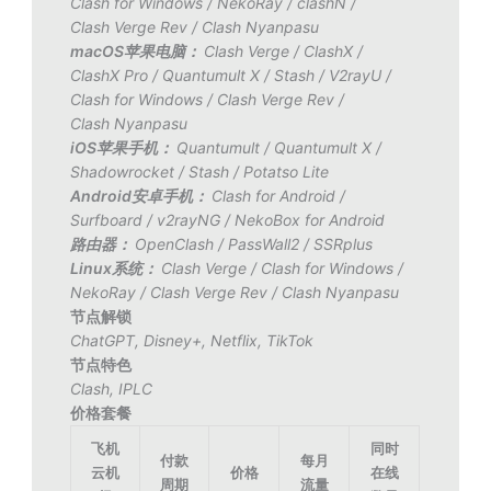
Clash for Windows
/
NekoRay
/
clashN
/
Clash Verge Rev
/
Clash Nyanpasu
macOS苹果电脑：
Clash Verge
/
ClashX
/
ClashX Pro
/
Quantumult X
/
Stash
/
V2rayU
/
Clash for Windows
/
Clash Verge Rev
/
Clash Nyanpasu
iOS苹果手机：
Quantumult
/
Quantumult X
/
Shadowrocket
/
Stash
/
Potatso Lite
Android安卓手机：
Clash for Android
/
Surfboard
/
v2rayNG
/
NekoBox for Android
路由器：
OpenClash
/
PassWall2
/
SSRplus
Linux系统：
Clash Verge
/
Clash for Windows
/
NekoRay
/
Clash Verge Rev
/
Clash Nyanpasu
节点解锁
ChatGPT
,
Disney+
,
Netflix
,
TikTok
节点特色
Clash
,
IPLC
价格套餐
飞机
同时
付款
每月
云机
价格
在线
周期
流量