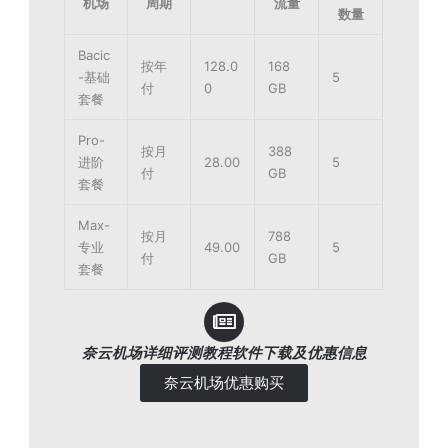
机场
周期
流量
数量
Bacic
按年
128.0
168
-基础
5
付
0
GB
套餐
Pro-
按月
388
进阶
28.00
5
付
GB
套餐
Max-
按月
788
专业
49.00
5
付
GB
套餐
奈云机场详细评测教程软件下载及优惠信息
奈云机场优惠购买