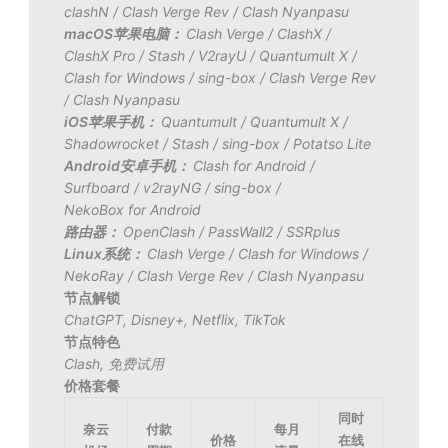
clashN
/
Clash Verge Rev
/
Clash Nyanpasu
macOS苹果电脑：
Clash Verge
/
ClashX
/
ClashX Pro
/
Stash
/
V2rayU
/
Quantumult X
/
Clash for Windows
/
sing-box
/
Clash Verge Rev
/
Clash Nyanpasu
iOS苹果手机：
Quantumult
/
Quantumult X
/
Shadowrocket
/
Stash
/
sing-box
/
Potatso Lite
Android安卓手机：
Clash for Android
/
Surfboard
/
v2rayNG
/
sing-box
/
NekoBox for Android
路由器：
OpenClash
/
PassWall2
/
SSRplus
Linux系统：
Clash Verge
/
Clash for Windows
/
NekoRay
/
Clash Verge Rev
/
Clash Nyanpasu
节点解锁
ChatGPT
,
Disney+
,
Netflix
,
TikTok
节点特色
Clash
,
免费试用
价格套餐
同时
奈云
付款
每月
价格
在线