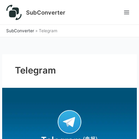
跳
至
SubConverter
内
容
SubConverter
»
Telegram
Telegram
Telegram
电
报
群
精
华：
2026
年