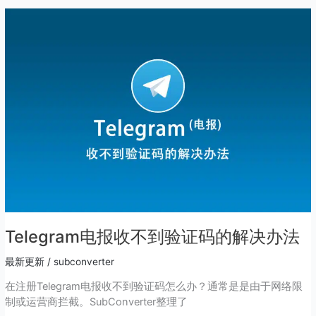
Telegram
电
报
收
不
到
验
证
码
的
解
决
办
法
Telegram电报收不到验证码的解决办法
最新更新
/
subconverter
在注册Telegram电报收不到验证码怎么办？通常是是由于网络限
制或运营商拦截。SubConverter整理了