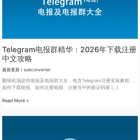
下
载
注
册
中
文
攻
Telegram电报群精华：2026年下载注册
略
中文攻略
最新更新
/
subconverter
翻墙机场提供电报及电报群大全，包含Telegram注册安装教程、
如何下载电报、如何注册电报、注册当中的验证码接 […]
Read More »
电
报
Telegram
解