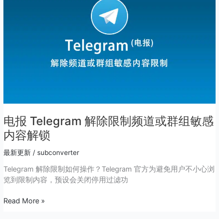
除
限
制
频
道
或
群
组
敏
感
内
电报 Telegram 解除限制频道或群组敏感
容
内容解锁
解
锁
最新更新
/
subconverter
Telegram 解除限制如何操作？Telegram 官方为避免用户不小心浏
览到限制内容，预设会关闭停用过滤功
Read More »