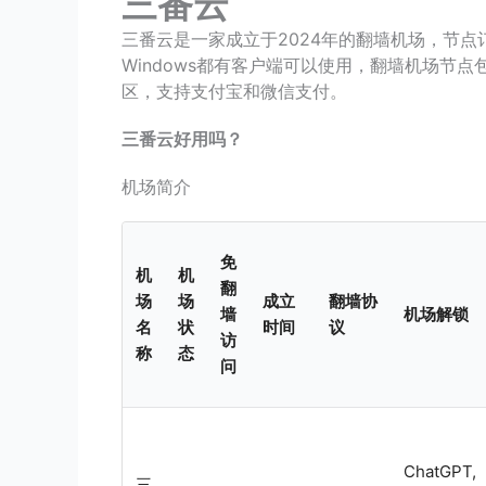
三番云
三番云是一家成立于2024年的翻墙机场，节点订阅地
Windows都有客户端可以使用，翻墙机场节
区，支持支付宝和微信支付。
三番云好用吗？
机场简介
免
机
机
翻
场
场
成立
翻墙协
墙
机场解锁
名
状
时间
议
访
称
态
问
ChatGPT,
三