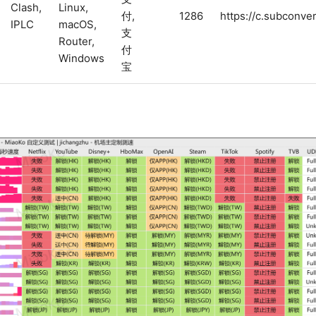
Clash,
Linux,
付,
1286
https://c.subconve
IPLC
macOS,
支
Router,
付
Windows
宝