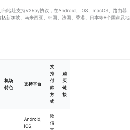
址支持V2Ray协议，在Android、iOS、macOS、路由器
点包括新加坡、马来西亚、韩国、法国、香港、日本等8个国家及地
支
持
购
机场
付
买
支持平台
特色
款
链
方
接
式
微
Android,
信
iOS,
支