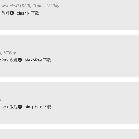
owsocksR (SSR)
,
Trojan
,
V2Ray
N 教程
clashN 下载
n
,
V2Ray
oRay 教程
NekoRay 下载
n
g-box 教程
sing-box 下载