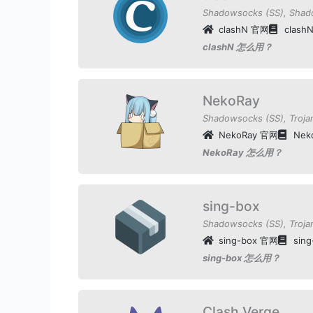
Shadowsocks (SS)
,
Shad
clashN 官网
clash
clashN 怎么用？
NekoRay
Shadowsocks (SS)
,
Troja
NekoRay 官网
Nek
NekoRay 怎么用？
sing-box
Shadowsocks (SS)
,
Troja
sing-box 官网
sin
sing-box 怎么用？
Clash Verge