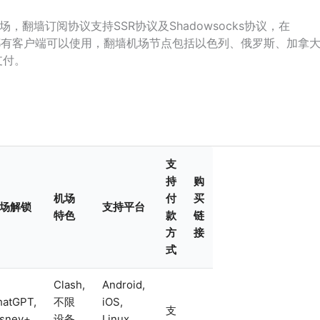
场，翻墙订阅协议支持SSR协议及Shadowsocks协议，在
ndows都有客户端可以使用，翻墙机场节点包括以色列、俄罗斯、加拿
支付。
支
持
购
机场
付
买
场解锁
支持平台
特色
款
链
方
接
式
Clash,
Android,
hatGPT,
不限
iOS,
支
sney+,
设备
Linux,