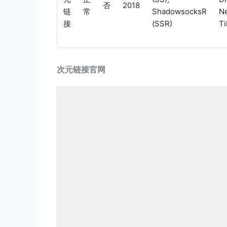
否
2018
链
常
ShadowsocksR
Ne
接
(SSR)
Ti
次元链接官网