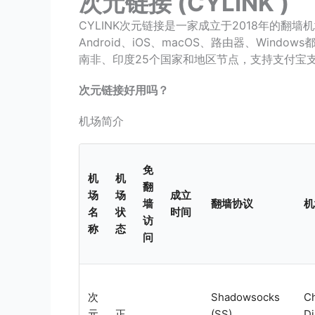
次元链接 (CYLINK )
CYLINK次元链接是一家成立于2018年的翻墙机
Android、iOS、macOS、路由器、Wi
南非、印度25个国家和地区节点，支持支付宝
次元链接好用吗？
机场简介
免
机
机
翻
场
场
成立
墙
翻墙协议
机
名
状
时间
访
称
态
问
次
Shadowsocks
C
元
正
(SS),
Di