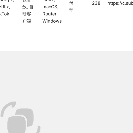
付
238
https://c.su
tflix,
数, 自
macOS,
宝
kTok
研客
Router,
户端
Windows